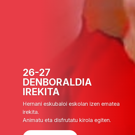
AZERIA DA GURE
MASKOTA
Azeria, abileziaren, bizkortasunaren
eta erabaki sendoaren ikurra, ezin
hobeto ordezkatzen du Hernani
Eskubaloi Taldearen eta herriaren
espiritua.
Ikur bat baino gehiago, gure