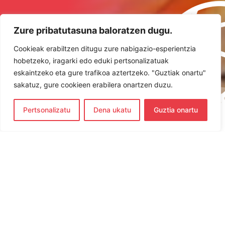
Zure pribatutasuna baloratzen dugu.
Cookieak erabiltzen ditugu zure nabigazio-esperientzia
hobetzeko, iragarki edo eduki pertsonalizatuak
eskaintzeko eta gure trafikoa aztertzeko. "Guztiak onartu"
sakatuz, gure cookieen erabilera onartzen duzu.
Pertsonalizatu
Dena ukatu
Guztia onartu
HERNANI ESKUBALOI TALDEA
ALBISTEAK