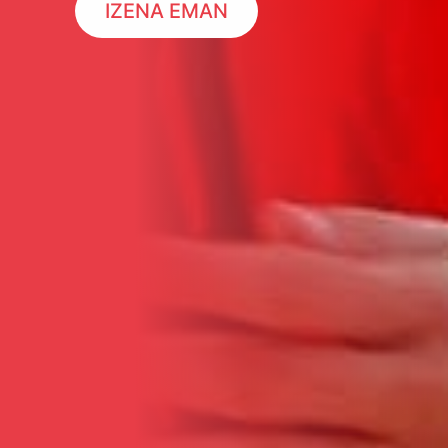
nortasunaren eta eskubaloiaren
grinaren isla da. Aurrera Hernani!