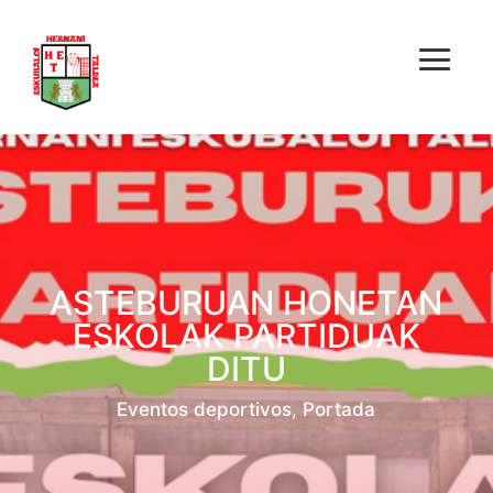
ASTEBURUAN HONETAN
ESKOLAK PARTIDUAK
DITU
Eventos deportivos
,
Portada