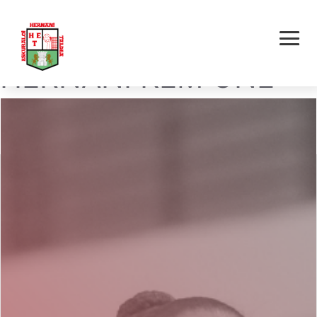
ARRASATE E.B. –
HERNANI KEM ONE
E.T.