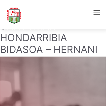
BACALAOS
SANTYMAR
HONDARRIBIA
BIDASOA – HERNANI
E.T.