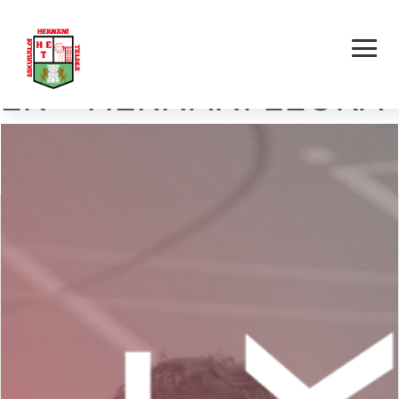
BQD BIDAIAK PULPO
EK – HERNANI LEOKA
E.T.