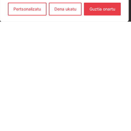
Pertsonalizatu
Dena ukatu
Guztia onartu
CONTACTO
654 779 437
hernanieskubaloia@gmail.com
Elkano Kalea, 29, 20120 Hernani, Gipuzkoa