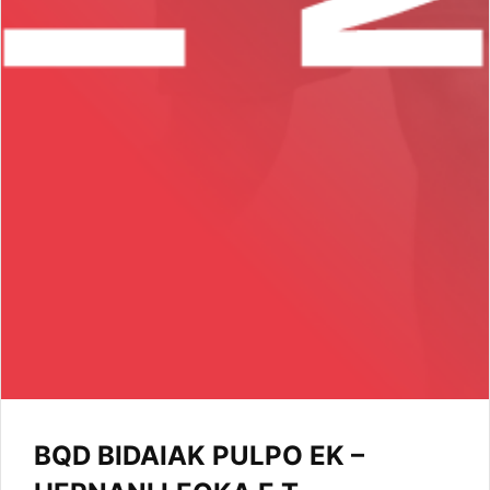
BQD BIDAIAK PULPO EK –