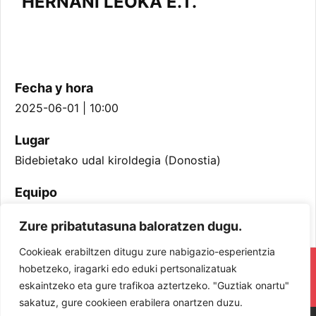
HERNANI LEOKA E.T.
Fecha y hora
2025-06-01 | 10:00
Lugar
Bidebietako udal kiroldegia (Donostia)
Equipo
Infantil Mutilak
Zure pribatutasuna baloratzen dugu.
Cookieak erabiltzen ditugu zure nabigazio-esperientzia
RESPETA Y DISFRUTA. ¡LOS JUGADORES
hobetzeko, iragarki edo eduki pertsonalizatuak
eskaintzeko eta gure trafikoa aztertzeko. "Guztiak onartu"
Y JUGADORAS PROTAGONISTAS!
sakatuz, gure cookieen erabilera onartzen duzu.