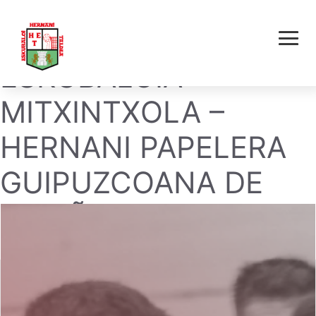
DONIBANE
ESKUBALOIA
MITXINTXOLA –
HERNANI PAPELERA
GUIPUZCOANA DE
ZIKUÑAGA E.T.