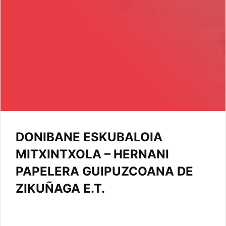
DONIBANE ESKUBALOIA
MITXINTXOLA – HERNANI
PAPELERA GUIPUZCOANA DE
ZIKUÑAGA E.T.