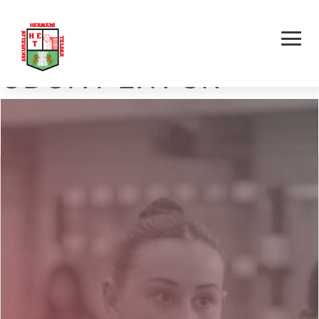
HERNANI ALAIA
ODONT E.T. GR –
UROLA E.K. EUTSI