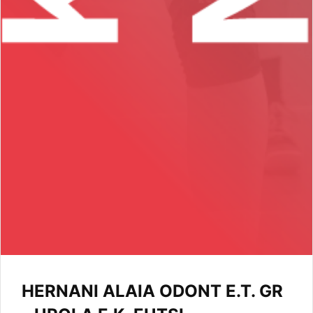
HERNANI ALAIA ODONT E.T. GR