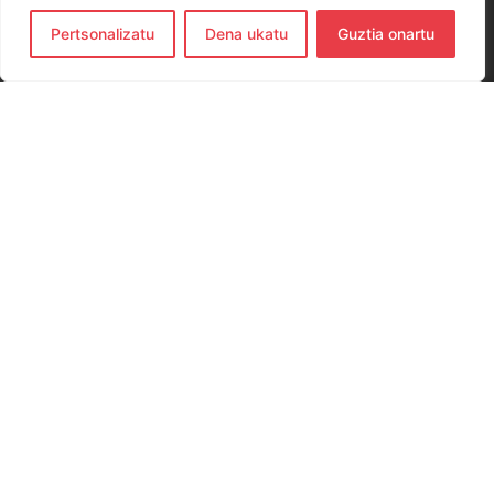
Pertsonalizatu
Dena ukatu
Guztia onartu
CONTACTO
654 779 437
hernanieskubaloia@gmail.com
Elkano Kalea, 29, 20120 Hernani, Gipuzkoa