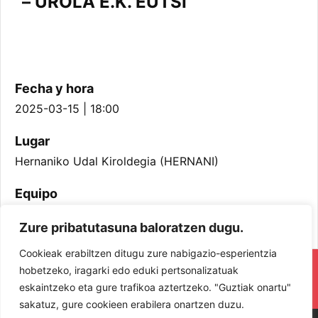
– UROLA E.K. EUTSI
Fecha y hora
2025-03-15 | 18:00
Lugar
Hernaniko Udal Kiroldegia (HERNANI)
Equipo
Kadete Neskak
Zure pribatutasuna baloratzen dugu.
Cookieak erabiltzen ditugu zure nabigazio-esperientzia
RESPETA Y DISFRUTA. ¡LOS JUGADORES
hobetzeko, iragarki edo eduki pertsonalizatuak
eskaintzeko eta gure trafikoa aztertzeko. "Guztiak onartu"
Y JUGADORAS PROTAGONISTAS!
sakatuz, gure cookieen erabilera onartzen duzu.