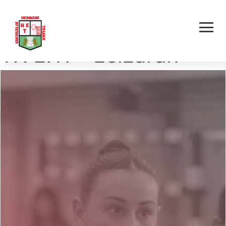
Hernani Alaia Odont.
TX E.T. – Leizaran
Horia