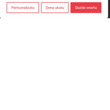
Pertsonalizatu
Dena ukatu
Guztia onartu
CONTACTO
654 779 437
hernanieskubaloia@gmail.com
Elkano Kalea, 29, 20120 Hernani, Gipuzkoa