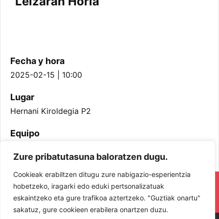
Leizaran Horia
Fecha y hora
2025-02-15 | 10:00
Lugar
Hernani Kiroldegia P2
Equipo
Jubenil Neskak
Zure pribatutasuna baloratzen dugu.
Cookieak erabiltzen ditugu zure nabigazio-esperientzia
RESPETA Y DISFRUTA. ¡LOS JUGADORES
hobetzeko, iragarki edo eduki pertsonalizatuak
eskaintzeko eta gure trafikoa aztertzeko. "Guztiak onartu"
Y JUGADORAS PROTAGONISTAS!
sakatuz, gure cookieen erabilera onartzen duzu.