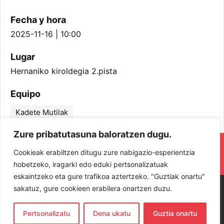
Fecha y hora
2025-11-16 | 10:00
Lugar
Hernaniko kiroldegia 2.pista
Equipo
Kadete Mutilak
Zure pribatutasuna baloratzen dugu.
RESPETA Y DISFRUTA. ¡LOS JUGADORES
Cookieak erabiltzen ditugu zure nabigazio-esperientzia
Y JUGADORAS PROTAGONISTAS!
hobetzeko, iragarki edo eduki pertsonalizatuak
eskaintzeko eta gure trafikoa aztertzeko. "Guztiak onartu"
sakatuz, gure cookieen erabilera onartzen duzu.
Pertsonalizatu
Dena ukatu
Guztia onartu