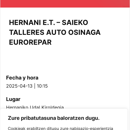
HERNANI E.T. – SAIEKO
TALLERES AUTO OSINAGA
EUROREPAR
Fecha y hora
2025-04-13 | 10:15
Lugar
Hernaniko Udal Kiroldegia
Zure pribatutasuna baloratzen dugu.
Equipo
Cookieak erabiltzen ditugu zure nabigazio-esperientzia