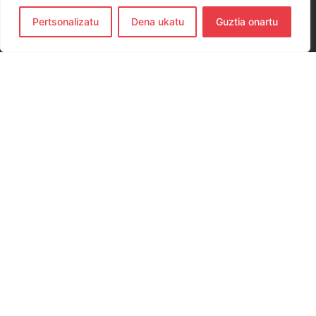
Pertsonalizatu
Dena ukatu
Guztia onartu
CONTACTO
654 779 437
hernanieskubaloia@gmail.com
Elkano Kalea, 29, 20120 Hernani, Gipuzkoa