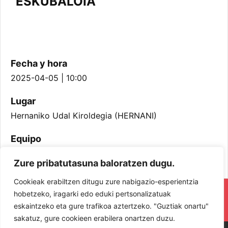
ESKUBALOIA
Fecha y hora
2025-04-05 | 10:00
Lugar
Hernaniko Udal Kiroldegia (HERNANI)
Equipo
Infantil Mutilak
Zure pribatutasuna baloratzen dugu.
Cookieak erabiltzen ditugu zure nabigazio-esperientzia
RESPETA Y DISFRUTA. ¡LOS JUGADORES
hobetzeko, iragarki edo eduki pertsonalizatuak
eskaintzeko eta gure trafikoa aztertzeko. "Guztiak onartu"
Y JUGADORAS PROTAGONISTAS!
sakatuz, gure cookieen erabilera onartzen duzu.