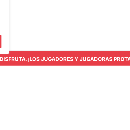
"
 DISFRUTA. ¡LOS JUGADORES Y JUGADORAS PROT
NTACTO
REDES SOCIALES
 779 437
anieskubaloia@gmail.com
no Kalea, 29, 20120 Hernani,