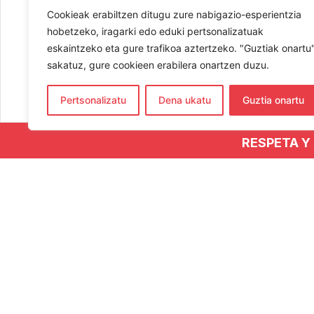
Cookieak erabiltzen ditugu zure nabigazio-esperientzia
hobetzeko, iragarki edo eduki pertsonalizatuak
eskaintzeko eta gure trafikoa aztertzeko. "Guztiak onartu
sakatuz, gure cookieen erabilera onartzen duzu.
Pertsonalizatu
Dena ukatu
Guztia onartu
RESPETA Y
CO
654
hern
Elka