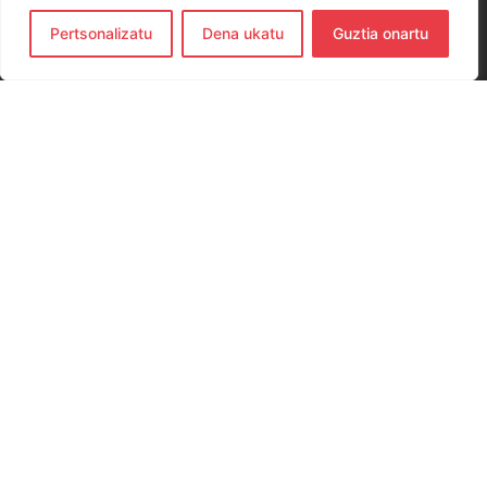
Pertsonalizatu
Dena ukatu
Guztia onartu
CONTACTO
654 779 437
hernanieskubaloia@gmail.com
Elkano Kalea, 29, 20120 Hernani, Gipuzkoa