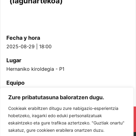
(lagunartekoa)
Fecha y hora
2025-08-29 | 18:00
Lugar
Hernaniko kiroldegia - P1
Equipo
Senior Mutilak
Zure pribatutasuna baloratzen dugu.
Cookieak erabiltzen ditugu zure nabigazio-esperientzia
RESPETA Y DISFRUTA. ¡LOS JUGADORES
hobetzeko, iragarki edo eduki pertsonalizatuak
eskaintzeko eta gure trafikoa aztertzeko. "Guztiak onartu"
Y JUGADORAS PROTAGONISTAS!
sakatuz, gure cookieen erabilera onartzen duzu.