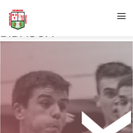
HET HERNANI-
BIDASOA
(lagunartekoa)