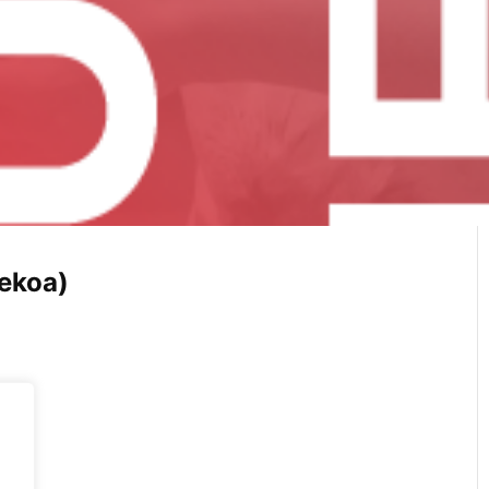
ekoa)