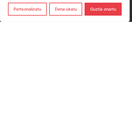
Pertsonalizatu
Dena ukatu
Guztia onartu
CONTACTO
654 779 437
hernanieskubaloia@gmail.com
Elkano Kalea, 29, 20120 Hernani, Gipuzkoa