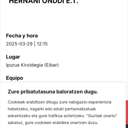
HERNANI ONDDI E.T.
Fecha y hora
2025-03-29 | 12:15
Lugar
Ipurua Kiroldegia (Eibar)
Equipo
Kadete Mutilak
Zure pribatutasuna baloratzen dugu.
Cookieak erabiltzen ditugu zure nabigazio-esperientzia
RESPETA Y DISFRUTA. ¡LOS JUGADORES
hobetzeko, iragarki edo eduki pertsonalizatuak
eskaintzeko eta gure trafikoa aztertzeko. "Guztiak onartu"
Y JUGADORAS PROTAGONISTAS!
sakatuz, gure cookieen erabilera onartzen duzu.