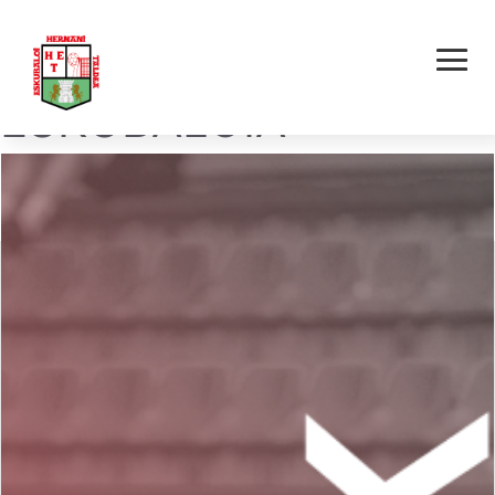
MEK EIBAR
ESKUBALOIA –
HERNANI ONDDI E.T.