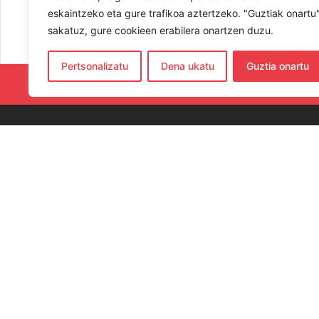
eskaintzeko eta gure trafikoa aztertzeko. "Guztiak onartu
sakatuz, gure cookieen erabilera onartzen duzu.
Pertsonalizatu
Dena ukatu
Guztia onartu
RESPETA Y
CO
654
hern
Elka
Gip