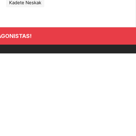
Kadete Neskak
AGONISTAS!
INFORMACIÓN
Club
Noticias
Clasificaciones
Tienda
Seguros