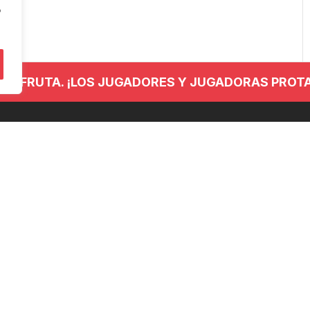
"
 DISFRUTA. ¡LOS JUGADORES Y JUGADORAS PROT
NTACTO
REDES SOCIALES
 779 437
anieskubaloia@gmail.com
no Kalea, 29, 20120 Hernani,
uzkoa