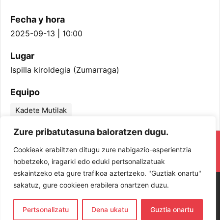
Fecha y hora
2025-09-13 | 10:00
Lugar
Ispilla kiroldegia (Zumarraga)
Equipo
Kadete Mutilak
Zure pribatutasuna baloratzen dugu.
RESPETA Y DISFRUTA. ¡LOS JUGADORES
Cookieak erabiltzen ditugu zure nabigazio-esperientzia
Y JUGADORAS PROTAGONISTAS!
hobetzeko, iragarki edo eduki pertsonalizatuak
eskaintzeko eta gure trafikoa aztertzeko. "Guztiak onartu"
sakatuz, gure cookieen erabilera onartzen duzu.
Pertsonalizatu
Dena ukatu
Guztia onartu