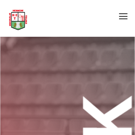
Urola – HET Hernani
(Lagun artekoa)