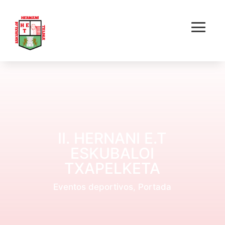
II. HERNANI E.T
ESKUBALOI
TXAPELKETA
Eventos deportivos
,
Portada