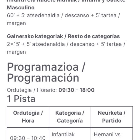
Masculino
60’ + 5’ atsedenaldia / descanso + 5’ tartea /
margen
Gainerako kategoriak / Resto de categorías
2×15’ + 5’ atsedenaldia / descanso + 5’ tartea /
margen
Programazioa /
Programación
Ordutegia / Horario:
09:30 – 18:00
1 Pista
Ordutegia /
Kategoria /
Neurketa /
Hora
Categoría
Partido
Infantilak
Hernani vs
09:30 – 10:40