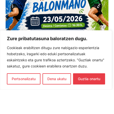
Zure pribatutasuna baloratzen dugu.
Cookieak erabiltzen ditugu zure nabigazio-esperientzia
hobetzeko, iragarki edo eduki pertsonalizatuak
eskaintzeko eta gure trafikoa aztertzeko. "Guztiak onartu"
sakatuz, gure cookieen erabilera onartzen duzu.
Pertsonalizatu
Dena ukatu
Guztia onartu