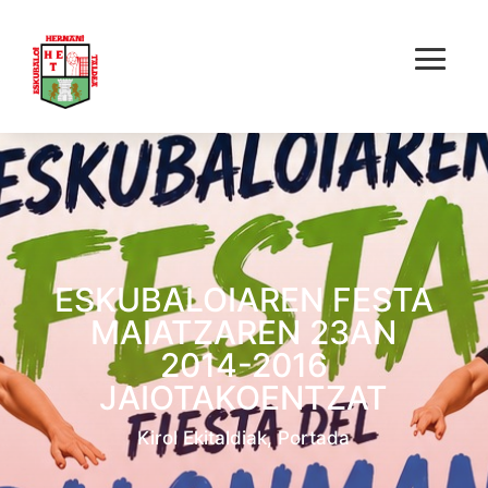
ESKUBALOIAREN FESTA
MAIATZAREN 23AN
2014-2016
JAIOTAKOENTZAT
Kirol Ekitaldiak
,
Portada