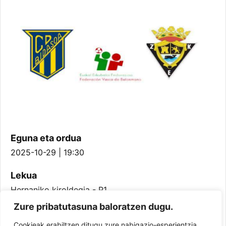
Eguna eta ordua
2025-10-29 | 19:30
Lekua
Hernaniko kiroldegia - P1
Zure pribatutasuna baloratzen dugu.
Taldea
Cookieak erabiltzen ditugu zure nabigazio-esperientzia