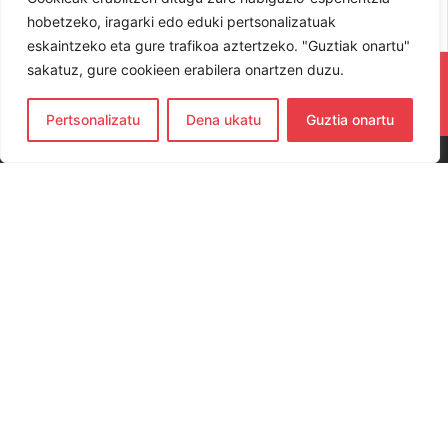
Ekitaldia
hobetzeko, iragarki edo eduki pertsonalizatuak
eskaintzeko eta gure trafikoa aztertzeko. "Guztiak onartu"
sakatuz, gure cookieen erabilera onartzen duzu.
RESPETA Y DISFRUTA. ¡LOS JUGADORES
Y JUGADORAS PROTAGONISTAS!
Pertsonalizatu
Dena ukatu
Guztia onartu