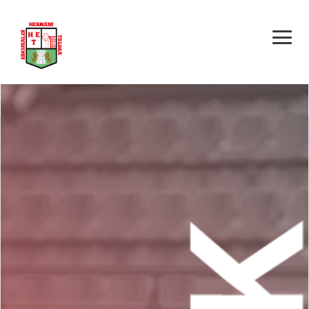
HERNANI E.T. – EIBAR
ESKUBALOIA B