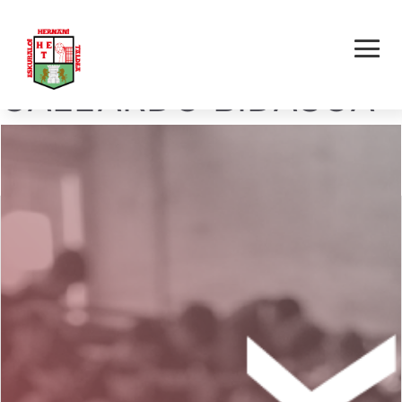
HERNANI E.T. – YON
GALLARDO BIDASOA
IRUN