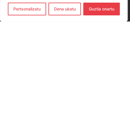
Pertsonalizatu
Dena ukatu
Guztia onartu
CONTACTO
654 779 437
hernanieskubaloia@gmail.com
Elkano Kalea, 29, 20120 Hernani, Gipuzkoa