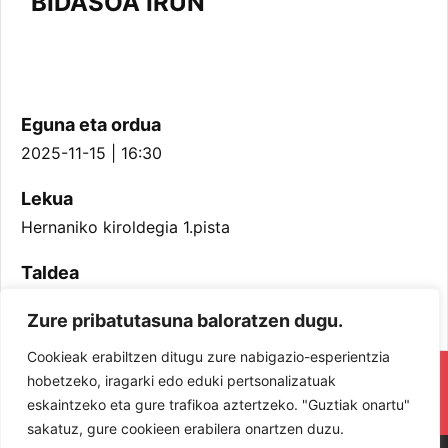
BIDASOA IRUN
Eguna eta ordua
2025-11-15 | 16:30
Lekua
Hernaniko kiroldegia 1.pista
Taldea
Jubenil Mutilak
Zure pribatutasuna baloratzen dugu.
Cookieak erabiltzen ditugu zure nabigazio-esperientzia
RESPETA Y DISFRUTA. ¡LOS JUGADORES
hobetzeko, iragarki edo eduki pertsonalizatuak
eskaintzeko eta gure trafikoa aztertzeko. "Guztiak onartu"
Y JUGADORAS PROTAGONISTAS!
sakatuz, gure cookieen erabilera onartzen duzu.