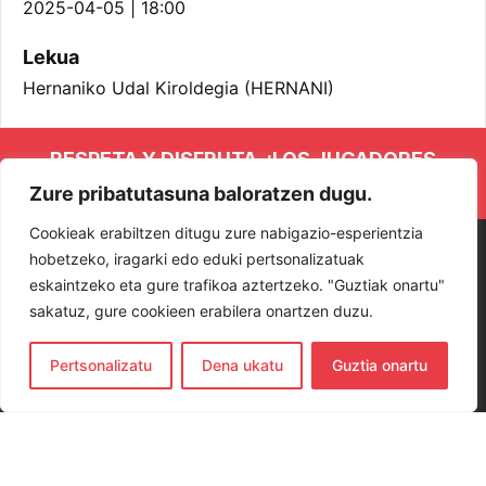
2025-04-05 | 18:00
Lekua
Hernaniko Udal Kiroldegia (HERNANI)
RESPETA Y DISFRUTA. ¡LOS JUGADORES
Y JUGADORAS PROTAGONISTAS!
Zure pribatutasuna baloratzen dugu.
Cookieak erabiltzen ditugu zure nabigazio-esperientzia
hobetzeko, iragarki edo eduki pertsonalizatuak
eskaintzeko eta gure trafikoa aztertzeko. "Guztiak onartu"
sakatuz, gure cookieen erabilera onartzen duzu.
Pertsonalizatu
Dena ukatu
Guztia onartu