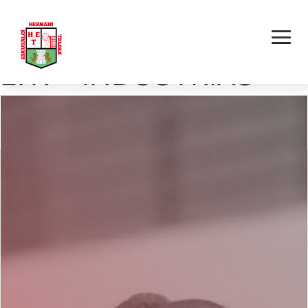
HERNANI KEM ONE
E.T. – INDUSTRIAS
LANDO OET