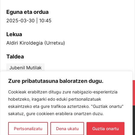
Eguna eta ordua
2025-03-30 | 10:45
Lekua
Aldiri Kiroldegia (Urretxu)
Taldea
Jubenil Mutilak
Zure pribatutasuna baloratzen dugu.
RESPETA Y DISFRUTA. ¡LOS JUGADORES
Cookieak erabiltzen ditugu zure nabigazio-esperientzia
Y JUGADORAS PROTAGONISTAS!
hobetzeko, iragarki edo eduki pertsonalizatuak
eskaintzeko eta gure trafikoa aztertzeko. "Guztiak onartu"
sakatuz, gure cookieen erabilera onartzen duzu.
Pertsonalizatu
Dena ukatu
Guztia onartu