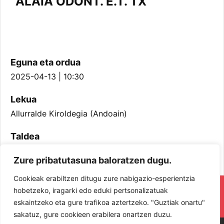
ALAIA ODONT. E.T. TX
Eguna eta ordua
2025-04-13 | 10:30
Lekua
Allurralde Kiroldegia (Andoain)
Taldea
Kadete Neskak
Zure pribatutasuna baloratzen dugu.
Cookieak erabiltzen ditugu zure nabigazio-esperientzia
RESPETA Y DISFRUTA. ¡LOS JUGADORES
hobetzeko, iragarki edo eduki pertsonalizatuak
eskaintzeko eta gure trafikoa aztertzeko. "Guztiak onartu"
Y JUGADORAS PROTAGONISTAS!
sakatuz, gure cookieen erabilera onartzen duzu.