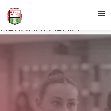
LEIZARAN TXURIA –
HERNANI ALAIA
ODONT. E.T. TX