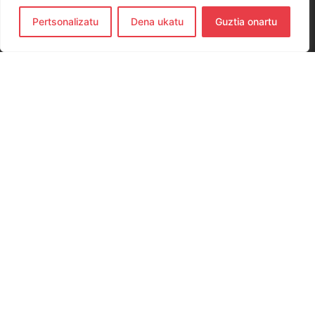
Pertsonalizatu
Dena ukatu
Guztia onartu
CONTACTO
654 779 437
hernanieskubaloia@gmail.com
Elkano Kalea, 29, 20120 Hernani, Gipuzkoa