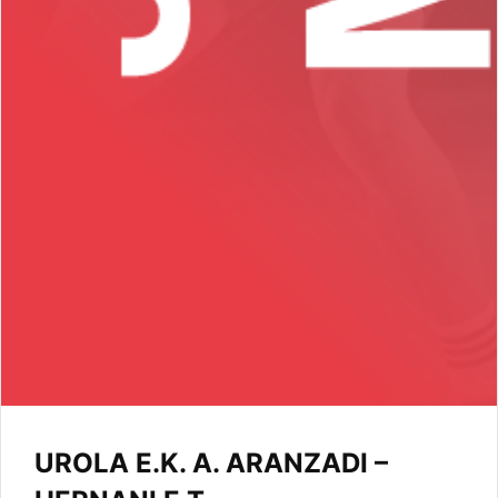
UROLA E.K. A. ARANZADI –