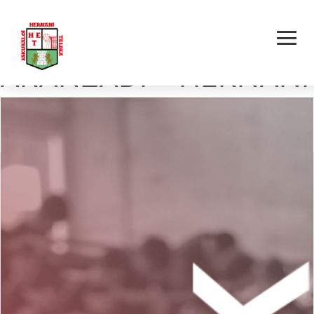
UROLA E.K. A.
ARANZADI – HERNANI
E.T.