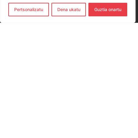
Pertsonalizatu
Dena ukatu
Guztia onartu
CONTACTO
654 779 437
hernanieskubaloia@gmail.com
Elkano Kalea, 29, 20120 Hernani, Gipuzkoa