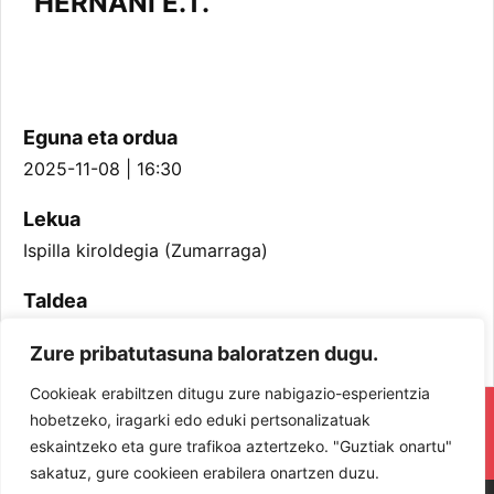
HERNANI E.T.
Eguna eta ordua
2025-11-08 | 16:30
Lekua
Ispilla kiroldegia (Zumarraga)
Taldea
Jubenil Mutilak
Zure pribatutasuna baloratzen dugu.
Cookieak erabiltzen ditugu zure nabigazio-esperientzia
RESPETA Y DISFRUTA. ¡LOS JUGADORES
hobetzeko, iragarki edo eduki pertsonalizatuak
eskaintzeko eta gure trafikoa aztertzeko. "Guztiak onartu"
Y JUGADORAS PROTAGONISTAS!
sakatuz, gure cookieen erabilera onartzen duzu.