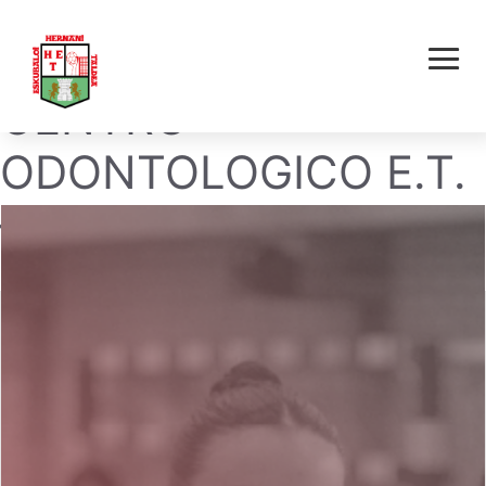
HERNANI ALAIA
CENTRO
ODONTOLOGICO E.T.
– BERA BERA URDINA