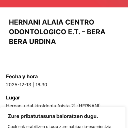
HERNANI ALAIA CENTRO
ODONTOLOGICO E.T. – BERA
BERA URDINA
Fecha y hora
2025-12-13 | 16:30
Lugar
Hernani udal kiroldegia (pista 2) (HERNANI)
Zure pribatutasuna baloratzen dugu.
Equipo
Cookieak erabiltzen ditugu zure nabigazio-esperientzia