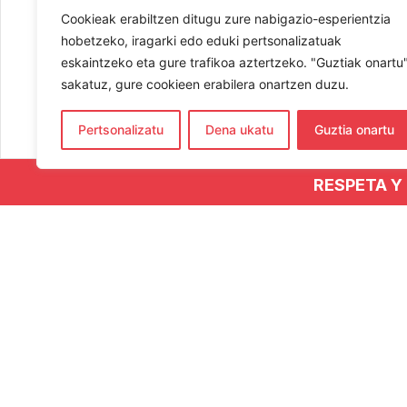
Cookieak erabiltzen ditugu zure nabigazio-esperientzia
hobetzeko, iragarki edo eduki pertsonalizatuak
eskaintzeko eta gure trafikoa aztertzeko. "Guztiak onartu
sakatuz, gure cookieen erabilera onartzen duzu.
Pertsonalizatu
Dena ukatu
Guztia onartu
RESPETA Y
CO
654
hern
Elka