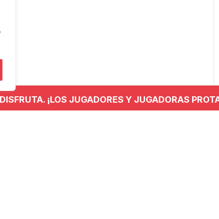
"
 DISFRUTA. ¡LOS JUGADORES Y JUGADORAS PROT
NTACTO
REDES SOCIALES
 779 437
anieskubaloia@gmail.com
no Kalea, 29, 20120 Hernani,