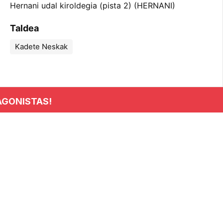
Hernani udal kiroldegia (pista 2) (HERNANI)
Taldea
Kadete Neskak
AGONISTAS!
INFORMACIÓN
Club
Noticias
Clasificaciones