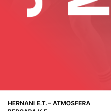
HERNANI E.T. – ATMOSFERA