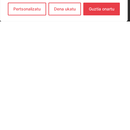
Pertsonalizatu
Dena ukatu
Guztia onartu
CONTACTO
654 779 437
hernanieskubaloia@gmail.com
Elkano Kalea, 29, 20120 Hernani, Gipuzkoa