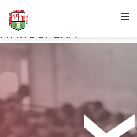
HERNANI E.T. –
ATMOSFERA
BERGARA K.E.