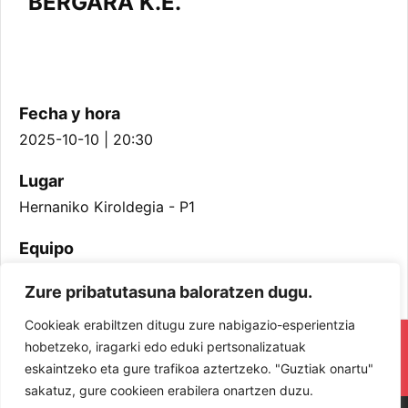
BERGARA K.E.
Fecha y hora
2025-10-10 | 20:30
Lugar
Hernaniko Kiroldegia - P1
Equipo
Jubenil Mutilak
Zure pribatutasuna baloratzen dugu.
Cookieak erabiltzen ditugu zure nabigazio-esperientzia
RESPETA Y DISFRUTA. ¡LOS JUGADORES
hobetzeko, iragarki edo eduki pertsonalizatuak
eskaintzeko eta gure trafikoa aztertzeko. "Guztiak onartu"
Y JUGADORAS PROTAGONISTAS!
sakatuz, gure cookieen erabilera onartzen duzu.