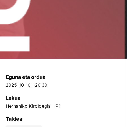
Eguna eta ordua
2025-10-10 | 20:30
Lekua
Hernaniko Kiroldegia - P1
Taldea