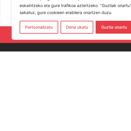
eskaintzeko eta gure trafikoa aztertzeko. "Guztiak onartu
sakatuz, gure cookieen erabilera onartzen duzu.
Pertsonalizatu
Dena ukatu
Guztia onartu
RESPETA Y
CO
654
hern
Elka
Gip