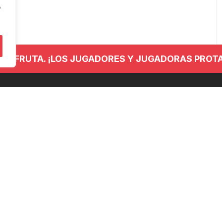
"
 DISFRUTA. ¡LOS JUGADORES Y JUGADORAS PROT
NTACTO
REDES SOCIALES
 779 437
anieskubaloia@gmail.com
no Kalea, 29, 20120 Hernani,
uzkoa