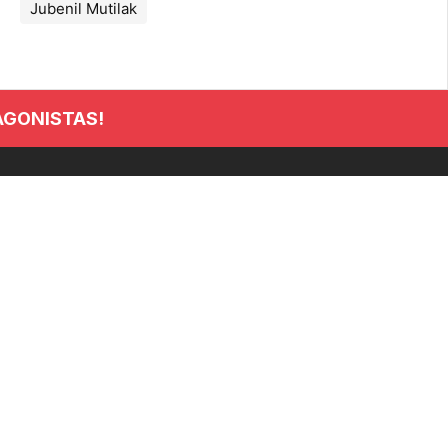
Jubenil Mutilak
AGONISTAS!
INFORMACIÓN
Club
Noticias
Clasificaciones
Tienda
Seguros