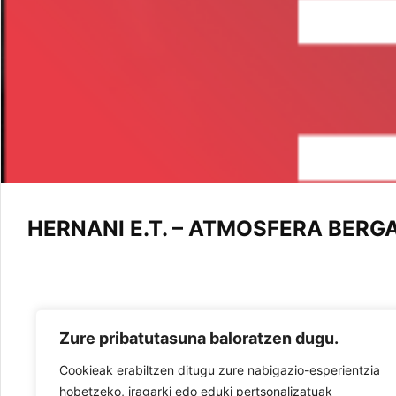
HERNANI E.T. – ATMOSFERA BERGA
Zure pribatutasuna baloratzen dugu.
Cookieak erabiltzen ditugu zure nabigazio-esperientzia
hobetzeko, iragarki edo eduki pertsonalizatuak