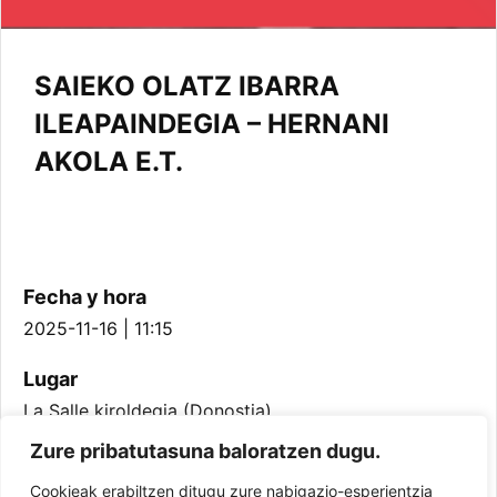
SAIEKO OLATZ IBARRA
ILEAPAINDEGIA – HERNANI
AKOLA E.T.
Fecha y hora
2025-11-16 | 11:15
Lugar
La Salle kiroldegia (Donostia)
Zure pribatutasuna baloratzen dugu.
Equipo
Cookieak erabiltzen ditugu zure nabigazio-esperientzia