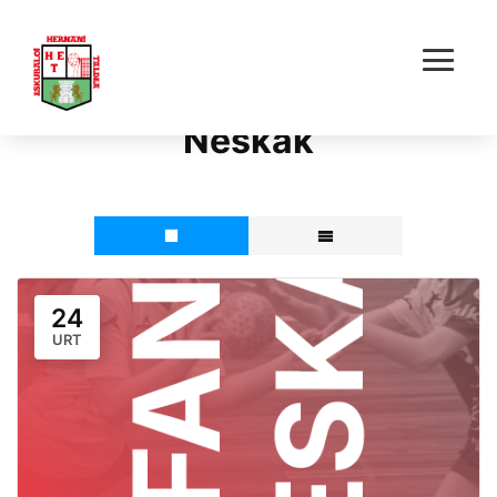
Event category:
Infantil
Neskak
24
URT