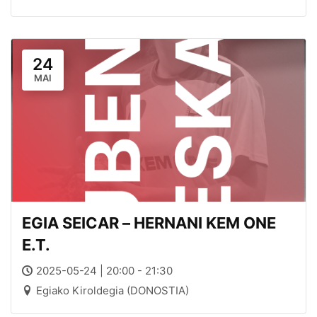
24
MAI
EGIA SEICAR – HERNANI KEM ONE
E.T.
2025-05-24 | 20:00 - 21:30
Egiako Kiroldegia (DONOSTIA)