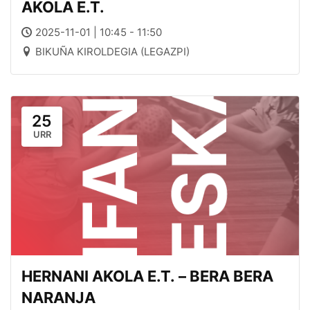
AKOLA E.T.
2025-11-01 | 10:45 - 11:50
BIKUÑA KIROLDEGIA (LEGAZPI)
25
URR
HERNANI AKOLA E.T. – BERA BERA
NARANJA