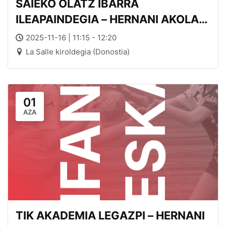
SAIEKO OLATZ IBARRA
ILEAPAINDEGIA – HERNANI AKOLA
E.T.
2025-11-16 | 11:15 - 12:20
La Salle kiroldegia (Donostia)
01
AZA
TIK AKADEMIA LEGAZPI – HERNANI