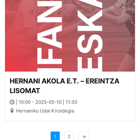
HERNANI AKOLA E.T. – EREINTZA
LISOMAT
| 10:00 - 2025-05-10 | 11:30
Hernaniko Udal Kiroldegia
1
2
→