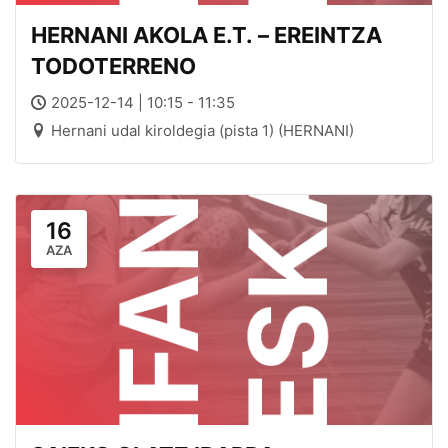
HERNANI AKOLA E.T. – EREINTZA
TODOTERRENO
2025-12-14 | 10:15 - 11:35
Hernani udal kiroldegia (pista 1) (HERNANI)
16
AZA