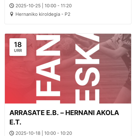
2025-10-25 | 10:00 - 11:20
Hernaniko kiroldegia - P2
18
URR
ARRASATE E.B. – HERNANI AKOLA
E.T.
2025-10-18 | 10:00 - 10:20