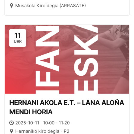
Musakola Kiroldegia (ARRASATE)
11
URR
HERNANI AKOLA E.T. – LANA ALOÑA
MENDI HORIA
2025-10-11 | 10:00 - 11:20
Hernaniko kiroldegia - P2