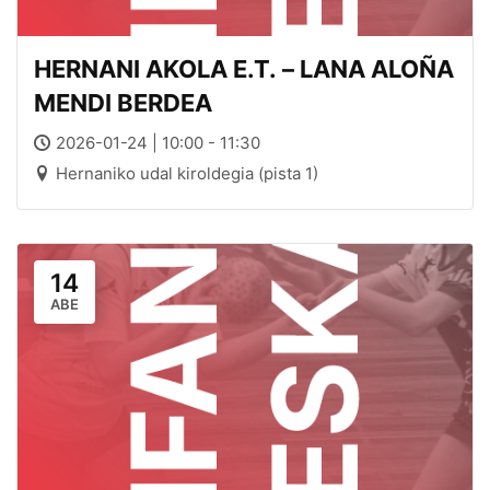
HERNANI AKOLA E.T. – LANA ALOÑA
MENDI BERDEA
2026-01-24 | 10:00 - 11:30
Hernaniko udal kiroldegia (pista 1)
14
ABE