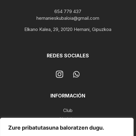
654 779 437
hernanieskubaloia@gmail.com
Elkano Kalea, 29, 20120 Hernani, Gipuzkoa
REDES SOCIALES
INFORMACIÓN
Club
Noticias
Zure pribatutasuna baloratzen dugu.
Clasificaciones