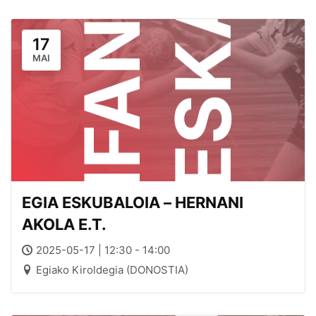
17
MAI
EGIA ESKUBALOIA – HERNANI
AKOLA E.T.
2025-05-17 | 12:30 - 14:00
Egiako Kiroldegia (DONOSTIA)