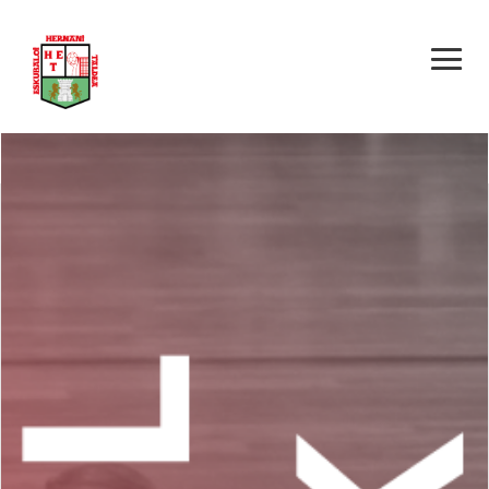
HERNANI AKOLA E.T.
– EREINTZA LISOMAT