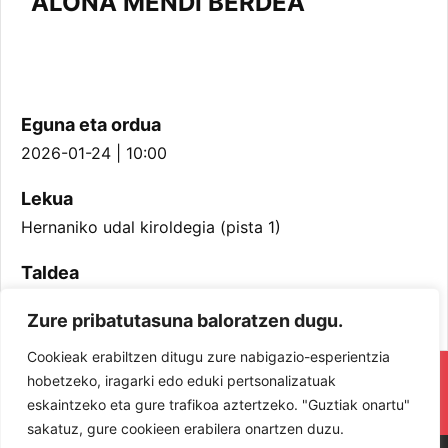
ALOÑA MENDI BERDEA
Eguna eta ordua
2026-01-24 | 10:00
Lekua
Hernaniko udal kiroldegia (pista 1)
Taldea
Infantil Neskak
Zure pribatutasuna baloratzen dugu.
Cookieak erabiltzen ditugu zure nabigazio-esperientzia
RESPETA Y DISFRUTA. ¡LOS JUGADORES
hobetzeko, iragarki edo eduki pertsonalizatuak
eskaintzeko eta gure trafikoa aztertzeko. "Guztiak onartu"
Y JUGADORAS PROTAGONISTAS!
sakatuz, gure cookieen erabilera onartzen duzu.