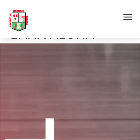
HERNANI AKOLA E.T.
– LANA ALOÑA
MENDI BERDEA