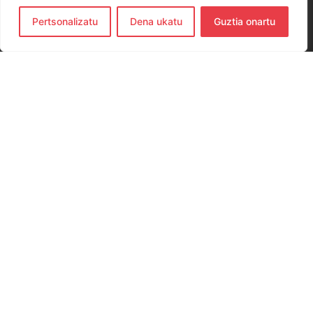
Pertsonalizatu
Dena ukatu
Guztia onartu
CONTACTO
654 779 437
hernanieskubaloia@gmail.com
Elkano Kalea, 29, 20120 Hernani, Gipuzkoa