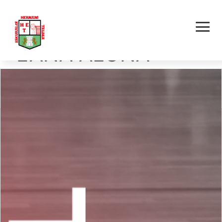
HERNANI AKOLA E.T.
– LANA ALOÑA
MENDI BERDEA