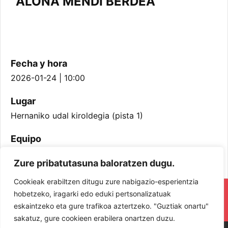
ALOÑA MENDI BERDEA
Fecha y hora
2026-01-24 | 10:00
Lugar
Hernaniko udal kiroldegia (pista 1)
Equipo
Infantil Neskak
Zure pribatutasuna baloratzen dugu.
Cookieak erabiltzen ditugu zure nabigazio-esperientzia
RESPETA Y DISFRUTA. ¡LOS JUGADORES
hobetzeko, iragarki edo eduki pertsonalizatuak
eskaintzeko eta gure trafikoa aztertzeko. "Guztiak onartu"
Y JUGADORAS PROTAGONISTAS!
sakatuz, gure cookieen erabilera onartzen duzu.