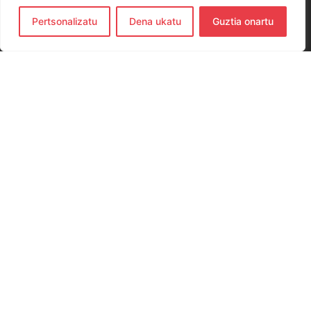
Pertsonalizatu
Dena ukatu
Guztia onartu
CONTACTO
654 779 437
hernanieskubaloia@gmail.com
Elkano Kalea, 29, 20120 Hernani, Gipuzkoa