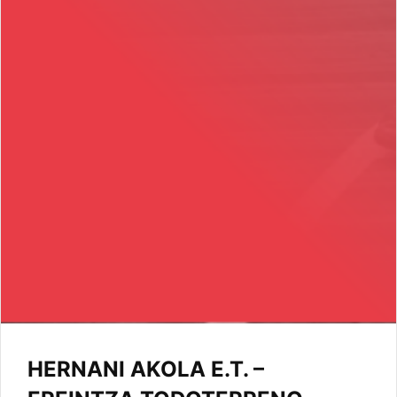
HERNANI AKOLA E.T. –