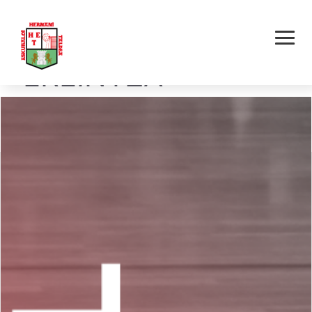
HERNANI AKOLA E.T.
– EREINTZA
TODOTERRENO