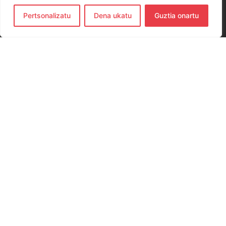
Pertsonalizatu
Dena ukatu
Guztia onartu
CONTACTO
654 779 437
hernanieskubaloia@gmail.com
Elkano Kalea, 29, 20120 Hernani, Gipuzkoa