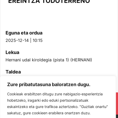
EREINTZA TODOTERRENO
Eguna eta ordua
2025-12-14 | 10:15
Lekua
Hernani udal kiroldegia (pista 1) (HERNANI)
Taldea
Infantil Neskak
Zure pribatutasuna baloratzen dugu.
Cookieak erabiltzen ditugu zure nabigazio-esperientzia
RESPETA Y DISFRUTA. ¡LOS JUGADORES
hobetzeko, iragarki edo eduki pertsonalizatuak
eskaintzeko eta gure trafikoa aztertzeko. "Guztiak onartu"
Y JUGADORAS PROTAGONISTAS!
sakatuz, gure cookieen erabilera onartzen duzu.