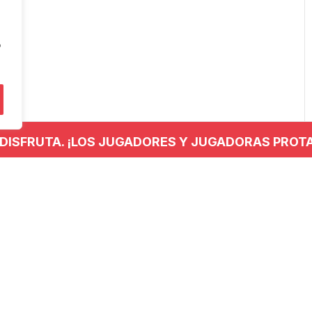
"
 DISFRUTA. ¡LOS JUGADORES Y JUGADORAS PROT
NTACTO
REDES SOCIALES
 779 437
anieskubaloia@gmail.com
no Kalea, 29, 20120 Hernani,