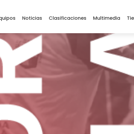
BERNA – HERNANI PA
quipos
Noticias
Clasificaciones
Multimedia
Ti
UÑAGA E.T.