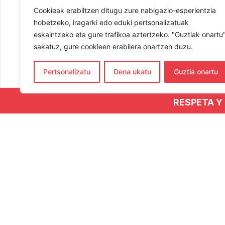
Cookieak erabiltzen ditugu zure nabigazio-esperientzia
hobetzeko, iragarki edo eduki pertsonalizatuak
eskaintzeko eta gure trafikoa aztertzeko. "Guztiak onartu
sakatuz, gure cookieen erabilera onartzen duzu.
Pertsonalizatu
Dena ukatu
Guztia onartu
RESPETA Y
CO
654
hern
Elka