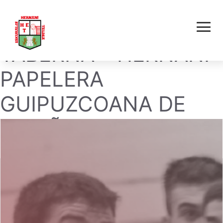
SAIEKO SARDEXKA
TABERNA – HERNANI
PAPELERA
GUIPUZCOANA DE
ZIKUÑAGA E.T.