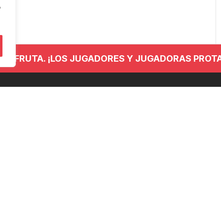
"
 DISFRUTA. ¡LOS JUGADORES Y JUGADORAS PROT
NTACTO
REDES SOCIALES
 779 437
anieskubaloia@gmail.com
no Kalea, 29, 20120 Hernani,
uzkoa