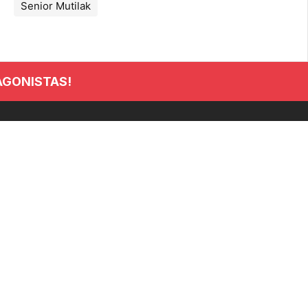
Senior Mutilak
AGONISTAS!
INFORMACIÓN
Club
Noticias
Clasificaciones
Tienda
Seguros