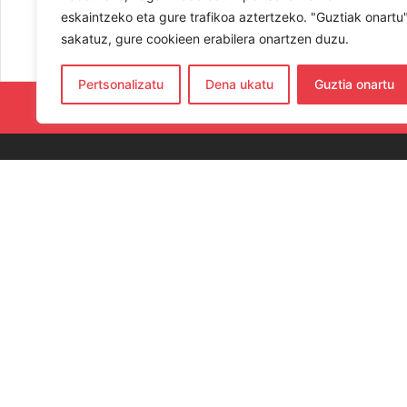
eskaintzeko eta gure trafikoa aztertzeko. "Guztiak onartu
sakatuz, gure cookieen erabilera onartzen duzu.
Pertsonalizatu
Dena ukatu
Guztia onartu
RESPETA Y
CO
654
hern
Elka
Gip