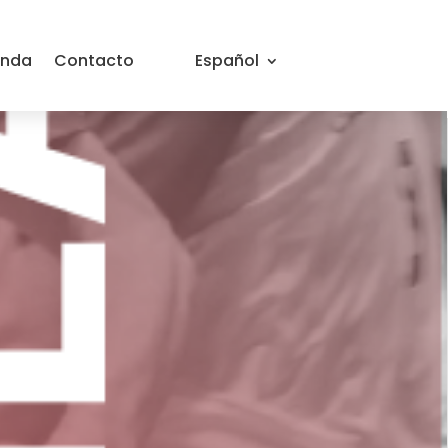
Zikuñaga E.T.
enda
Contacto
Español