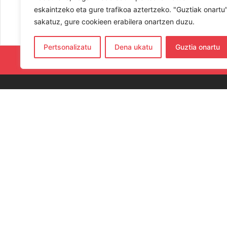
eskaintzeko eta gure trafikoa aztertzeko. "Guztiak onartu
sakatuz, gure cookieen erabilera onartzen duzu.
Pertsonalizatu
Dena ukatu
Guztia onartu
RESPETA Y
CO
654
hern
Elka
Gip