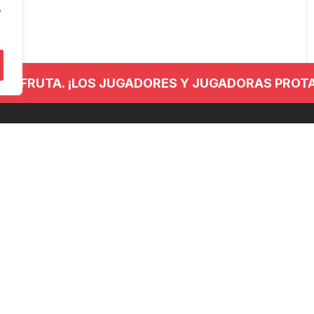
"
 DISFRUTA. ¡LOS JUGADORES Y JUGADORAS PROT
NTACTO
REDES SOCIALES
 779 437
anieskubaloia@gmail.com
no Kalea, 29, 20120 Hernani,
uzkoa