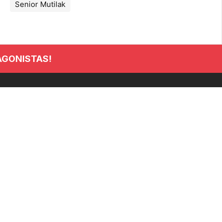
Senior Mutilak
AGONISTAS!
INFORMACIÓN
Club
Noticias
Clasificaciones
Tienda
Seguros