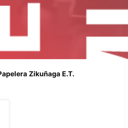
 Papelera Zikuñaga E.T.