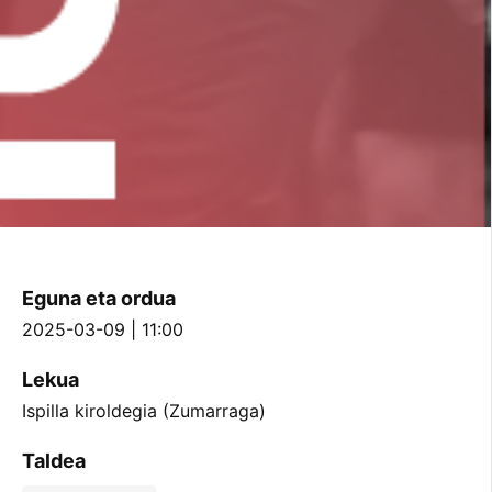
Eguna eta ordua
2025-03-09 | 11:00
Lekua
Ispilla kiroldegia (Zumarraga)
Taldea