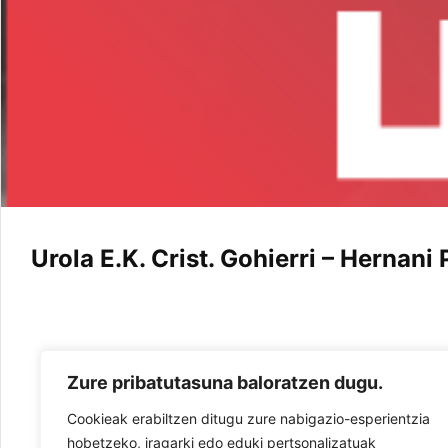
Urola E.K. Crist. Gohierri – Hernani
Zure pribatutasuna baloratzen dugu.
Cookieak erabiltzen ditugu zure nabigazio-esperientzia
hobetzeko, iragarki edo eduki pertsonalizatuak