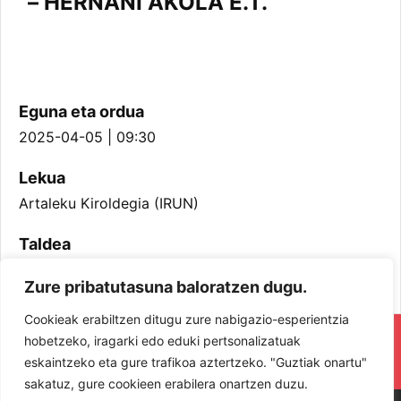
– HERNANI AKOLA E.T.
Eguna eta ordua
2025-04-05 | 09:30
Lekua
Artaleku Kiroldegia (IRUN)
Taldea
Infantil Neskak
Zure pribatutasuna baloratzen dugu.
Cookieak erabiltzen ditugu zure nabigazio-esperientzia
RESPETA Y DISFRUTA. ¡LOS JUGADORES
hobetzeko, iragarki edo eduki pertsonalizatuak
eskaintzeko eta gure trafikoa aztertzeko. "Guztiak onartu"
Y JUGADORAS PROTAGONISTAS!
sakatuz, gure cookieen erabilera onartzen duzu.