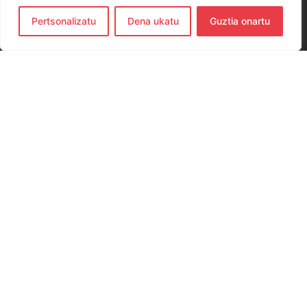
Pertsonalizatu
Dena ukatu
Guztia onartu
CONTACTO
654 779 437
hernanieskubaloia@gmail.com
Elkano Kalea, 29, 20120 Hernani, Gipuzkoa