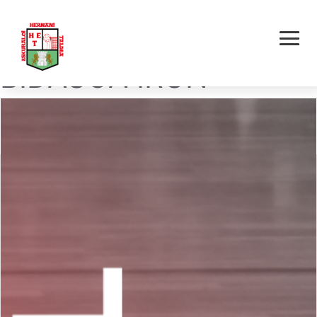
MOYUA HOMES
BIDASOA IRUN –
HERNANI AKOLA E.T.